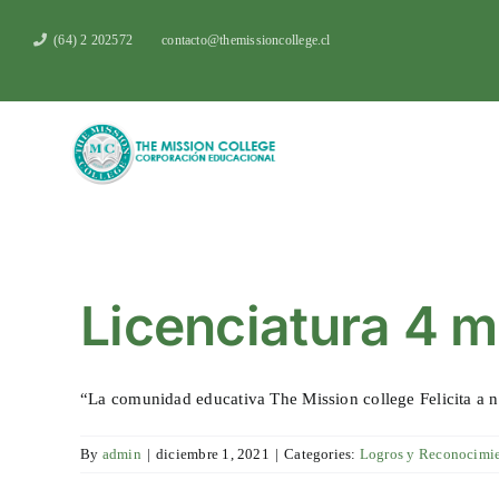
Skip
to
(64) 2 202572
contacto@themissioncollege.cl
content
Licenciatura 4 
“La comunidad educativa The Mission college Felicita a nu
By
admin
|
diciembre 1, 2021
|
Categories:
Logros y Reconocimi