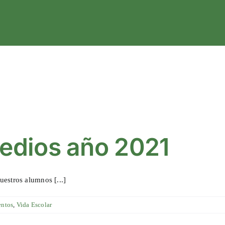
medios año 2021
estros alumnos [...]
entos
,
Vida Escolar