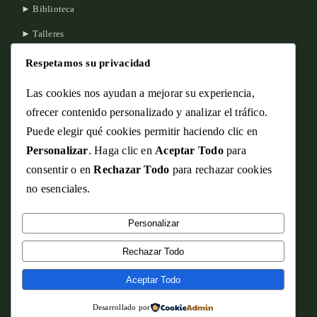
► Biblioteca
► Talleres
► Visión
Respetamos su privacidad
► Contacto
Las cookies nos ayudan a mejorar su experiencia,
ofrecer contenido personalizado y analizar el tráfico.
CONTÁCTANOS
Puede elegir qué cookies permitir haciendo clic en
Personalizar
. Haga clic en
Aceptar Todo
para
La Misión 2680, Osorno
consentir o en
Rechazar Todo
para rechazar cookies
no esenciales.
+64 2 202572
contacto@themissioncollege.cl
Personalizar
Lunes a Viernes: 8:00 – 17:00 hrs
Rechazar Todo
Aceptar Todo
Horario de Atención
Lunes a Viernes: 8:00 – 17:00 hrs
Desarrollado por