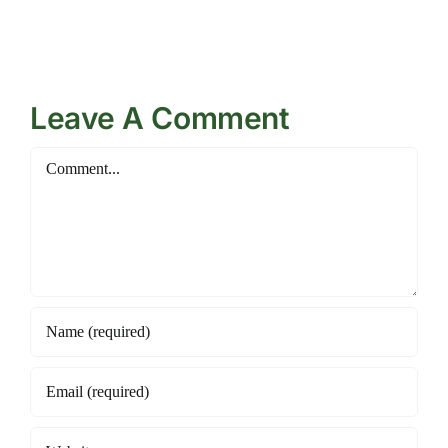
IND
clases
Región
2020
de
Los
Ríos
Leave A Comment
Comment